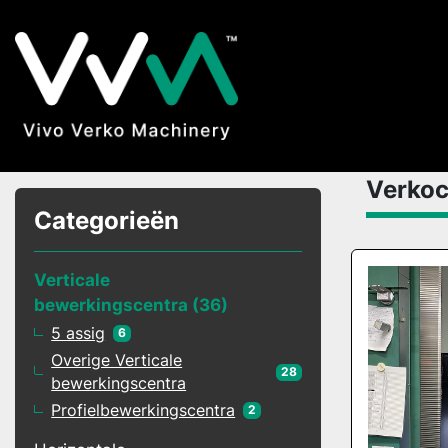
Verko
Categorieën
Verticale
bewerkingscentra
36
5 assig
6
Overige Verticale
28
bewerkingscentra
Profielbewerkingscentra
2