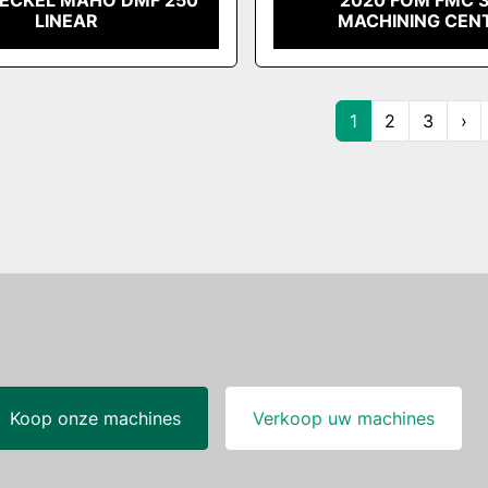
DECKEL MAHO DMF 250
2020 FOM FMC 
LINEAR
MACHINING CEN
1
2
3
›
Koop onze machines
Verkoop uw machines