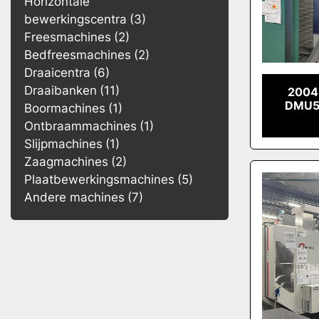
Horizontale
bewerkingscentra
3
Freesmachines
2
Bedfreesmachines
2
Draaicentra
6
Draaibanken
11
2004
DMU5
Boormachines
1
Ontbraammachines
1
Slijpmachines
1
Zaagmachines
2
Plaatbewerkingsmachines
5
Andere machines
7