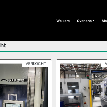
Welkom
Over ons
M
cht
VERKOCHT