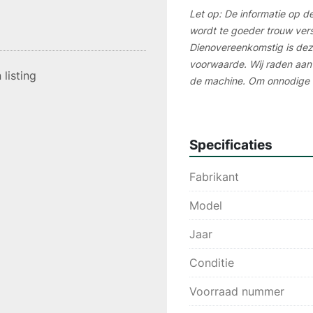
Let op: De informatie op d
wordt te goeder trouw vers
Dienovereenkomstig is deze
voorwaarde. Wij raden aan a
listing
de machine. Om onnodige r
meeste gevallen aan een li
Specificaties
Fabrikant
Model
Jaar
Conditie
Voorraad nummer