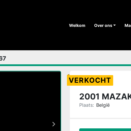
Welkom
Over ons
M
67
VERKOCHT
2001 MAZA
Plaats:
België