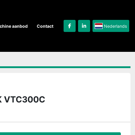
Nederlands
achine aanbod
Contact
facebook
linkedin
K VTC300C