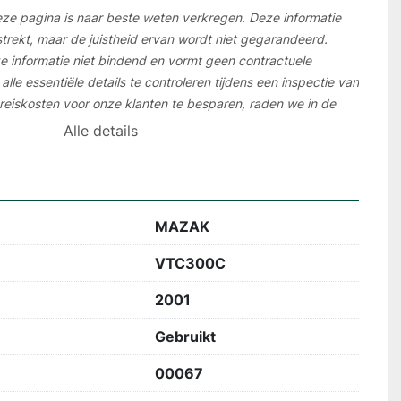
eze pagina is naar beste weten verkregen. Deze informatie 
trekt, maar de juistheid ervan wordt niet gegarandeerd. 
 informatie niet bindend en vormt geen contractuele 
lle essentiële details te controleren tijdens een inspectie van 
eiskosten voor onze klanten te besparen, raden we in de 
ve video-inspectie te organiseren.
Alle details
MAZAK
VTC300C
2001
Gebruikt
00067